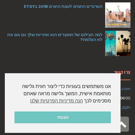
הטרנדים החמים לעונת החגים 2018 בETSY
למה הצילום של המוצרים הוא אחריות שלך גם אם את
לא הצלמת?
צרו קשר
אנו משתמשים בעוגיות כדי ליצור חווית גלישה
Email:
limitzit@gmail.com
מותאמת אישית, המשך גלישה מראה שאתם
050-6579600
מסכימים לכך
הנה מדיניות הפרטיות שלנו
תקנון האתר ומדיניות שימוש
הבנתי
גלילה
כל הזכויות שמורות ללימיצ All Rights Reserved to Limitz 2023
לראש