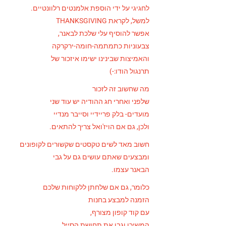
לחגיגי על ידי הוספת אלמנטים רלוונטיים.
למשל, לקראת THANKSGIVING
אפשר להוסיף עלי שלכת לבאנר,
צבעוניות כתמתמה-חומה-ירקרקה
והאמיצות שבינינו ישימו איזכור של
תרנגול הודו:-)
מה שחשוב זה לזכור
שלפני ואחרי חג ההודיה יש עוד שני
מועדים- בלק פריידיי וסייבר מנדיי
ולכן, גם אם הויז'ואל צריך להתאים.
חשוב מאד לשים טקסטים שקשורים לקופונים
ומבצעים שאתם עושים גם על גבי
הבאנר עצמו.
כלומר, גם אם שלחתן ללקוחות שלכם
הזמנה למבצע בחנות
עם קוד קופון מצורף,
המשיכו וגבו את תחושת הסייל