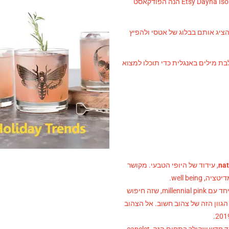
למי שלא האזינה למומחית לטרנדים של Etsy Dayna Isom Johnson הנה הפודקאסט
הציג אותם בבלוג של אטסי ולהפיץ
 מילים באנגלית כדי תוכלו למצוא
, עידוד של היופי הטבעי. מקושר
well bein.
שמגיע יחד עם millennial pink, שזה חיפוש
הגוון הזה של צהוב חשוב. אל הצהוב