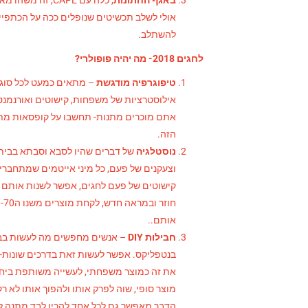
באגף החתונות
אולי לשלב תכשיטים שנופלים ככה על הכתפיי
להשתלב.
לחגים 2018- מה יהיה פופולרי?
טיפוגרפיה מודגשת
– מתאים כמעט לכל סוג 
אילוסטרציות של משפחות, קישוטים ואורנמנט
אתם מוכרים מתנות- תחשבו על קופסאות מ
הזה.
נוסטלגיה
של דברים שהיו לסבא וסבתא בבית ב
וצעקנים של פעם, כל מיני אייטמים שמתחברים ל
קישוטים של פעם לחגים, אפשר לשנות אותם 
אותם..
חבילות DIY
– אנשים מחפשים מה לעשות בבי
את זה כמוצר משפחתי, לעשייה משותפת ביחד
הדבר מאפשר גם לכל אחד להכין לבד מתנה ל