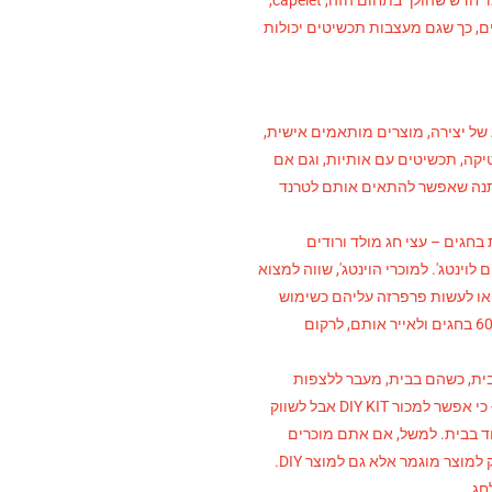
, כלה עם CAPE, זה משהו מאד חדש שהולך בתחום הזה, capelet,
ם, כך שגם מעצבות תכשיטים יכולות
של יצירה, מוצרים מותאמים אישית,
יקה, תכשיטים עם אותיות, וגם אם
תנה שאפשר להתאים אותם לטרנד
חגים – עצי חג מולד ורודים
וינטג'. למוכרי הוינטג', שווה למצוא
או לעשות פרפרזה עליהם כשימוש
חוזר ובמראה חדש, לקחת מוצרים משנו ה60-70 בחגים ולאייר אותם, לרקום
ת, כשהם בבית, מעבר ללצפות
בנטפליקס. אפשר לעשות זאת בדרכים שונות- כי אפשר למכור DIY KIT אבל לשווק
 בבית. למשל, אם אתם מוכרים
מוצר סופי, שוה לפרק אותו ולהפוך אותו לא רק למוצר מוגמר אלא גם למוצר DIY.
חג.