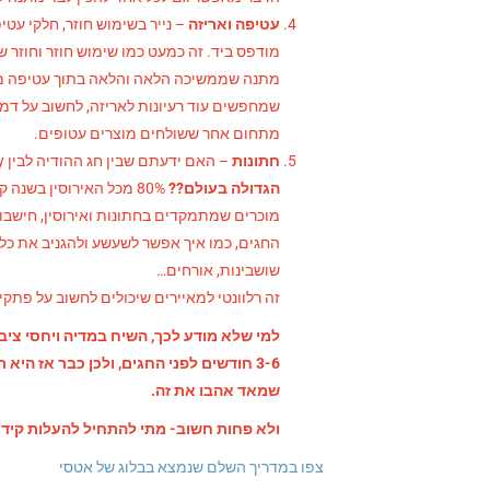
עטיפה ואריזה
– נייר בשימוש חוזר, חלקי עטי
מודפס ביד. זה כמעט כמו שימוש חוזר וחוזר 
מתנה שממשיכה הלאה והלאה בתוך עטיפה ממ
שמחפשים עוד רעיונות לאריזה, לחשוב על דמו
מתחום אחר ששולחים מוצרים עטופים.
חתונות
– האם ידעתם שבין חג ההודיה לבין Valentines Day-
הגדולה בעולם??
80% מכל האירוסין בשנה
מוכרים שמתמקדים בחתונות ואירוסין, חישבו
החגים, כמו איך אפשר לשעשע ולהגניב את כל 
שושבינות, אורחים…
זה רלוונטי למאיירים שיכולים לחשוב על פתקי
למי שלא מודע לכך, השיח במדיה ויחסי ציב
3-6 חודשים לפני החגים, ולכן כבר אז ה
שמאד אהבו את זה.
ולא פחות חשוב- מתי להתחיל להעלות קידום
צפו במדריך השלם שנמצא בבלוג של אטסי