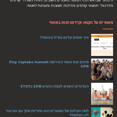
ה"בלוג" שבראש הדף תמצאי מאמרים חשובים, ותחת לשונית "קורסים
והדרכות" תמצאי קורסים והדרכות חשובות ומענינות לאטסי.
מאמרים על הקמה וקידום חנות באטסי
איך עושים קידום בסייל באטסי?
סיכום כנס אטסי באירופה Etsy Captains Summit
2018
הטרנדים החמים לעונת החגים 2018 בETSY
למה הצילום של המוצרים הוא אחריות שלך גם אם את
לא הצלמת?