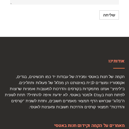
אודותינו
הקמה של חנות באטסי ומכירה של עבודות יד כמו תכשיטים, בגדים,
אקססוריז ומוצרים לבית באינטרנט הן מכלול של פעולות ותהליכים.
ב"לימיצ" אנחנו מתמקדות בקורסים והדרכות למעצבות ואמניות שרוצות
לפתוח חנות בEtsy ולמכור באטסי. לא יודעת איפה להתחיל? תחת לשונית
ה"בלוג" שבראש הדף תמצאי מאמרים חשובים, ותחת לשונית "קורסים
והדרכות" תמצאי קורסים והדרכות חשובות ומענינות לאטסי.
מאמרים על הקמה וקידום חנות באטסי