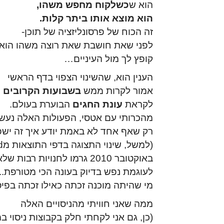
הוא ש
כשלקוח מחפש משהו,
הוא מוצא אותו ביתר קלות.
זה הכוח של פרסונליזציה של תוכן-
לפני שאת חושבת שאת רוצה משהו הוא
קופץ לך מול העיניים…
הענין הוא, שהשינוי הצפוי בדף הראשי
אמור לקרות ממש
בשבועות הקרובים
לקראת
עונת החגים
הבוערת בעולם.
מהכרותי עם אטסי, הפעולות האלה נעש
רק שאף אחד לא באמת יודע איך זה ישפ
(למשל, שינוי התצוגה בדפי התוצאות מrenewed לrelevant
באוקטובר 2010 גרמו לחנויות רבות שלא היו ערוכות
לעוגמת נפש
בדיוק בעונה הכי מטורפת..)
מי שהיתה מוכנה זכתה כאילו זכתה בפי
ממה שאני חוויתי מהניסויים האלה
(כן, גם אני לקחתי חלק בקבוצות ניסוי 