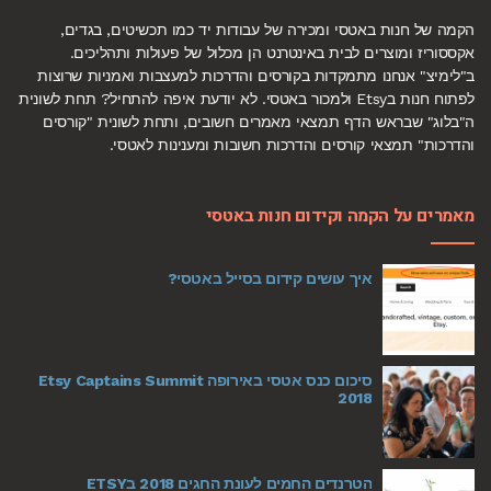
הקמה של חנות באטסי ומכירה של עבודות יד כמו תכשיטים, בגדים,
אקססוריז ומוצרים לבית באינטרנט הן מכלול של פעולות ותהליכים.
ב"לימיצ" אנחנו מתמקדות בקורסים והדרכות למעצבות ואמניות שרוצות
לפתוח חנות בEtsy ולמכור באטסי. לא יודעת איפה להתחיל? תחת לשונית
ה"בלוג" שבראש הדף תמצאי מאמרים חשובים, ותחת לשונית "קורסים
והדרכות" תמצאי קורסים והדרכות חשובות ומענינות לאטסי.
מאמרים על הקמה וקידום חנות באטסי
איך עושים קידום בסייל באטסי?
סיכום כנס אטסי באירופה Etsy Captains Summit
2018
הטרנדים החמים לעונת החגים 2018 בETSY