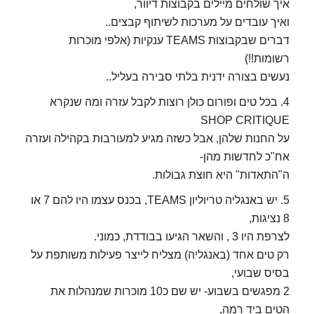
איך שולחים מיילים בקבוצות דיוור,
ואיך עובדים על מערכות לשיתוף קבצים..
דברים שבקבוצות TEAMS ענקיות (אלפי מוכרות
רשומות!!)
נעשים בצורה ידנית בלתי סבירה בעליל..
4. בכל טים ופורום כולן רוצות לקבל עזרה ומה שנקרא
SHOP CRITIQUE
על החנות שלהן, אבל כשזה מגיע למעורבות בקהילה ועזרה
אח"כ לחדשות מהן-
ה"התאדות" היא חוצת גבולות.
5. יש באנגליה טריוליון TEAMS, בכנס עצמו היו להם 7 או
8 נציגות,
לצרפת היו 3 , והשאר הגיעו בבודדת, כמוני.
רק טים אחד (באנגליה) מצליח לייצר פעילות משותפת על
בסיס שבועי,
2 מפגשים בשבוע- יש שם כ10 מוכרות שמנהלות את
הטים ביד רמה,