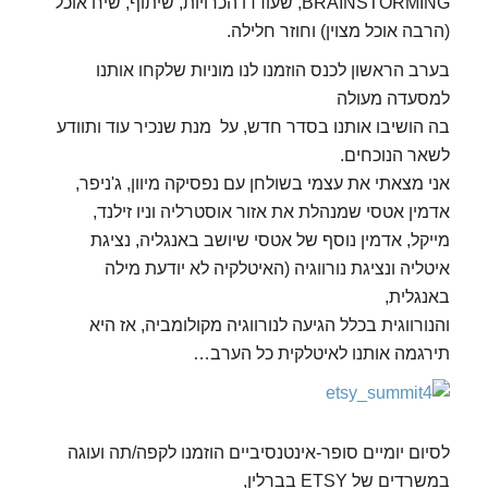
BRAINSTORMING, שעודדו הכרויות, שיתוף, שיח אוכל
(הרבה אוכל מצוין) וחוזר חלילה.
בערב הראשון לכנס הוזמנו לנו מוניות שלקחו אותנו
למסעדה מעולה
בה הושיבו אותנו בסדר חדש, על מנת שנכיר עוד ותוודע
לשאר הנוכחים.
אני מצאתי את עצמי בשולחן עם נפסיקה מיוון, ג'ניפר,
אדמין אטסי שמנהלת את אזור אוסטרליה וניו זילנד,
מייקל, אדמין נוסף של אטסי שיושב באנגליה, נציגת
איטליה ונציגת נורווגיה (האיטלקיה לא יודעת מילה
באנגלית,
והנורווגית בכלל הגיעה לנורווגיה מקולומביה, אז היא
תירגמה אותנו לאיטלקית כל הערב…
לסיום יומיים סופר-אינטנסיביים הוזמנו לקפה/תה ועוגה
במשרדים של ETSY בברלין,