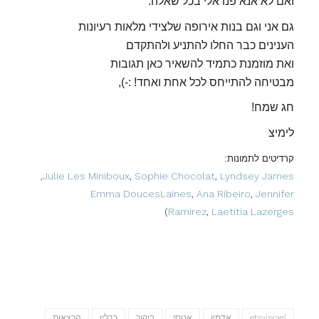
ואם לא אנא פנו אלי בכל שאלה.
גם אני וגם בנות אירופה שלצידי מלאות רעיונות
הענינים כבר החלו להתניע ולהתקדם
ואת מוזמנת כתמיד להשאיר כאן תגובות
מבטיחה להתייחס לכל אחת ואחד! :-),
חג שמח!
לימיצ
קרדיטים לתמונות:
,
Julie Les Miniboux
,
Sophie Chocolat
,
Lyndsey James
Emma DoucesLaines
,
Ana Ribeiro
,
Jennifer
)
Ramirez
,
Laetitia Lazerges
etsyisrael
אדמין
אטסי
ביקור
ברלין
הרצאות