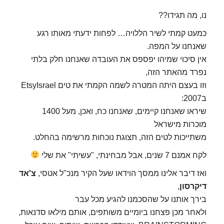
נו, מה תגידו??
כמעט קמתי לשיר הללויה… לפחות ידעתי מאותו רגע
שאנחנו על המפה.
אין סיכוי שמיהו יפספס את העובדה שאנחנו חלק בלתי
נפרד מהאתר הזה,
וזו בעצם היתה המטרה לשמה הקמתי את טים EtsyIsrael
ב2007:
שיראו שאנחנו קיימים, שאנחנו כח, ואכן, מעל 1400
מוכרות מישראל
משתייכות לטים הזה, תצוגת נוכחות מרשימה בהחלט.
לקח אמנם 7 שנים, אבל מבחינתי, "עשיתי" את שלי
ואז דיבר אלינו ממסך הוידאו שעל הקיר מנכ"ל אטסי,
צ'אד
דיקרסון
,
בירך אותנו על שהסכמנו להגיע מכל עבר
ולאחר מכן פצחנו ביומיים משותפים, אותם מילאו ס
דנאות,